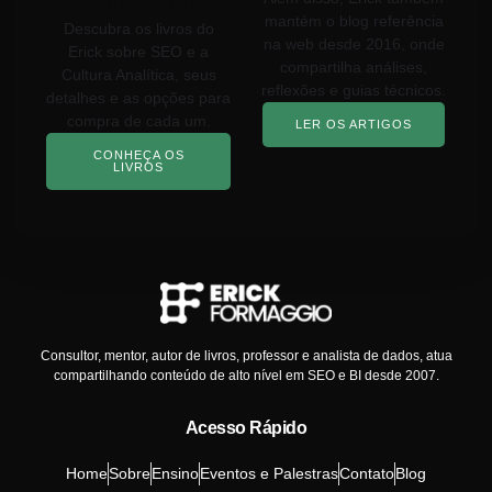
conhecimento?
mantém o blog referência
Descubra os livros do
na web desde 2016, onde
Erick sobre SEO e a
compartilha análises,
Cultura Analítica, seus
reflexões e guias técnicos.
detalhes e as opções para
compra de cada um.
LER OS ARTIGOS
CONHEÇA OS
LIVROS
Consultor, mentor, autor de livros, professor e analista de dados, atua
compartilhando conteúdo de alto nível em SEO e BI desde 2007.
Acesso Rápido
Home
Sobre
Ensino
Eventos e Palestras
Contato
Blog