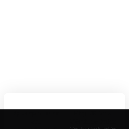
Quer aprofundar
Blog Diário da
seu
Ciência de Dados
Além disso, Erick também