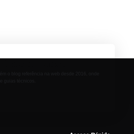
Ciência de Dados
ém o blog referência na web desde 2016, onde
 e guias técnicos.