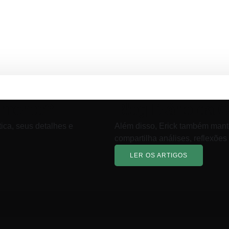
imento?
Blog Diário da 
tica, seus detalhes e
Além disso, Erick também mant
compartilha análises, reflexões
LER OS ARTIGOS