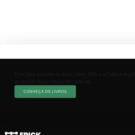
Quer aprofundar seu conhec
Descubra os livros do Erick sobre SEO e a Cultura Analí
as opções para compra de cada um.
CONHEÇA OS LIVROS